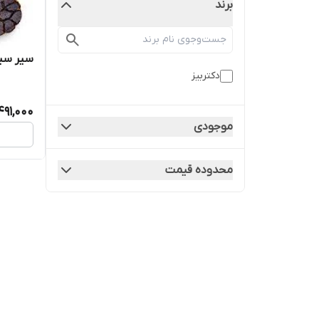
برند
سیر سیا
دکتربیز
491,000
موجودی
محدوده قیمت