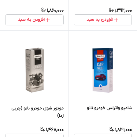
1,860,000
1,392,000
افزودن به سبد
افزودن به سبد
شامپو واترلس خودرو نانو
موتور شوی خودرو نانو (چربی
زدا)
1,468,000
1,831,000