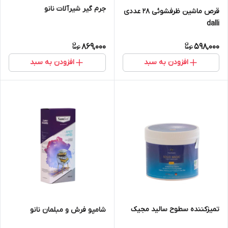
جرم گیر شیرآلات نانو
قرص ماشین ظرفشوئی ۲۸ عددی
dalli
869,000
598,000
افزودن به سبد
افزودن به سبد
تمیزکننده سطوح سالید مجیک
شامپو فرش و مبلمان نانو