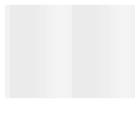
- فاقد مواد مضر
- فاقد فرمالین
روش استفاده:
میزان مورد نیاز از محصول را به مقدار مساوی با آب رقیق
نموده و سپس با یک قطعه ابر یا پارچه (ترجیحا تور) سطح فرش یا مبل
را تمیز و سپس با پارچه خشک و تمیز دیگری سطح را پاک نمایید.