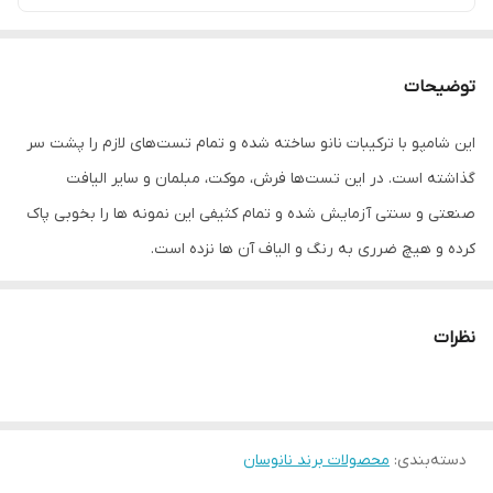
توضیحات
این شامپو با ترکیبات نانو ساخته شده و تمام تست‌های لازم را پشت سر
گذاشته است. در این تست‌ها فرش، موکت، مبلمان و سایر الیافت
صنعتی و سنتی آزمایش شده و تمام کثیفی این نمونه ها را بخوبی پاک
کرده و هیچ ضرری به رنگ و الیاف آن ها نزده است.
کاربرد:
انواع فرش و مبلمان، تابلو فرش، موکت و سایر الیاف صنعتی و
مصنوعی
نظرات
مزایا:
- بدون آسیب به بافت و الیاف پارچه
- تمیزکنندگی فوق العاده
دسته‌بندی
:
محصولات برند نانوسان
- دارای رایحه مطبوع