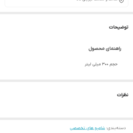
توضیحات
راهنمای محصول
حجم ۳۰۰ میلی لیتر
مناسب موهای کراتینه شده
نظرات
طریقه مصرف:
موها را خیس کرده مقداری از شامپو را به
مدت ۲ تا ۳ دقیقه بر روی موها ماساژ داده سپس آبکشی
نمایید.
دسته‌بندی
:
شامپو های تخصصی