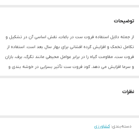
توضیحات
از جمله دلایل استفاده فروت ست در باغات، نقش اساسی آن در تشکیل و
تکامل تخمک و افزایش گرده افشانی برای بهار سال بعد است. استفاده از
فروت ست، مقاومت گیاه را در برابر عوامل محیطی مانند تگرگ، برف، باران
و سرما افزایش می دهد. کود فروت ست تأثیر بسزایی در خوشه بندی و
تلقیح گیاه داشته و باعث افزایش عملکرد محصول و حفظ مرغوبیت آن
می شود.
نظرات
راهنمای محصول
ترکیبات سازنده: ترکیبات گیاهی، آمینو اسید
دسته‌بندی
:
کشاورزی
دستورالعمل استفاده به صورت محلول پاشی: