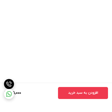
•از ترکیب فروت ست با کودهای حاوی گوگرد و روغن های
معدنی بپرهیزید.
•در مناطقی که میزان بور در آبیاری و برگ بالا است به خاطر
مسمومیت عنصر بور، نباید از کود فروت ست استفاده کرد.
•محلولپاشی فروت ست برای درختان باید در فصل سرد سال
که جوانه ها هنوز متورم نشده اند انجام شود تا شرایط لازم
را برای بیدار شدن به موقع جوانه های رویشی و زایشی
فراهم کند و در گرده افشانی و تشکیل لقاح تأثیر مثبتی
داشته باشد.
افزودن به سبد خرید
995,000
هرگز از محلولپاشی فروت ست در زمان گل دهی و گرده
افشانی استفاده نکنید.