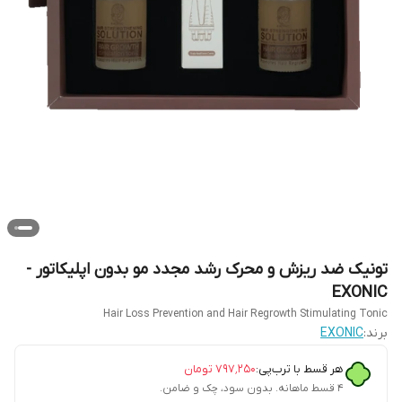
تونیک ضد ریزش و محرک رشد مجدد مو بدون اپلیکاتور -
EXONIC
Hair Loss Prevention and Hair Regrowth Stimulating Tonic
برند:
EXONIC
هر قسط با ترب‌پی:
۷۹۷٬۲۵۰
تومان
۴ قسط ماهانه. بدون سود، چک و ضامن.