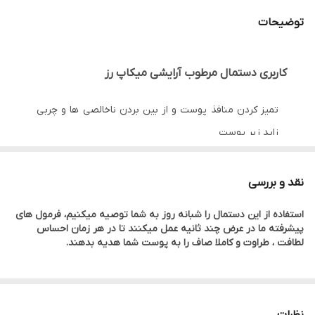
توضیحات
کاربری دستمال مرطوب آرایشی میکاپ رز
تمیز کردن منافذ پوست و از بین بردن ناخالصی ها و چربی
زاید زیر پوست
پاک کردن آرایش چشم و صورت اعم از ریمل چشم ، سایه ،
نقد و بررسی
رژ لب ، پنکیک و کلیه مواد ضد آب ، بدون تحریک پوست
استفاده از این دستمال را شبانه روز به شما توصیه میکنیم، فرمول های
پیشرفته ما در عرض چند ثانیه عمل میکنند تا در هر زمان احساس
آبرسانی پوست بوسیله بافت های فوق العاده نرم
لطافت ، طراوت و کاملا صاف را به پوست شما هدیه بدهند.
با ترکیبی از ویتامین E، پرو ویتامینB۵ ، گلیسیرین و سایر
ترکیبات نرم کننده