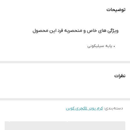
توضیحات
ویژگی های خاص و منحصربه فرد این محصول
• پایه سیلیکونی
• واترپروف
نظرات
• پوشش بالا
• پوشش مخملی
دسته‌بندی
:
کرم پودر لاکچری کوین
• با SPF 25
• بدون بو