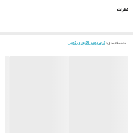
• پوشش بالا
نظرات
• پوشش مخملی
• با SPF 25
دسته‌بندی
:
کرم پودر لاکچری کوین
• بدون بو
• با ویتامین E
• سبک روی پوست
• قدرت پوشانندگی خط لبخند و خط اخم
• جذب زیر ۵۰ ثانیه