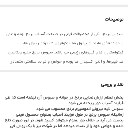
توضیحات
سبوس برنج، یکی از محصولات فرعی در صنعت آسیاب برنج بوده و غنی
از موادمغذی مانند اوریزانول ها، توکوفرول ها، توکوترینول ها،
فیتواسترول ها و فیبرهای رژیمی می باشد. سبوس برنج منبع ویتامین
ها، فیبرها، و آنتی اکسیدان ها بوده و خواص و فواید سلامتی متعددی
دارد.
بخاطر تاثیرات مغذی و بیولوژیکی این ماده می توان از آن بعنوان یک
نقد و بررسی
ماده غذایی فراسودمند استفاده کرد، اما بخاطر وجود آنزیم لیپاز آنطور که
بخش اعظم ارزش غذایی برنج در جوانه و سبوس آن نهفته است که طی
باید و شاید از آن استفاده نمیشود. این آنزیم کیفیت سبوس برنج را
فرایند آسیاب دور ریخته می شود.
پایین آورده و مصرف آن برای انسان را نامناسب می سازد.
سبوس لایه بیرونی اندوسپرم برنج محسوب می شود.
زمانیکه سبوس برنج در طول فرایند آسیاب بعنوان محصول فرعی
بعد از تثبیت این آنزیم می توان از سبوس برنج به محصولات بسیار
بدست می آید بر خلاف باور عموم میتواند اکسید شود. در این صورت تلخ
مغذی با ارزش بالا دست یافت. سبوس برنج حاوي املاح معدني - آهن -
شده و خواص خود را از دست میدهد اما در شرکت بیز با یک روش فن