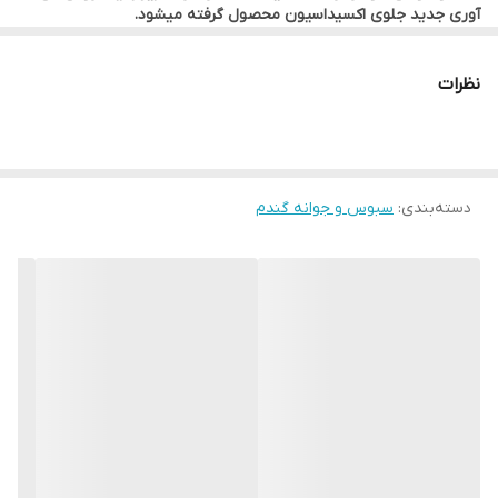
آوری جدید جلوی اکسیداسیون محصول گرفته میشود.
منگنز و ويتامين هاي A - E - B۱ - B۲ - B۵ - B۶ می باشد. ويتامين هاي
سبوس برنج یک منبع ویتامین ها، فیبرها و آنتی اکسیدان ها بوده و
خواص و فواید سلامتی متعددی دارد.
گروه B و بخصوص B۵ باعث تحريك سوخت و ساز سلول هاي زنده و
نظرات
فعال پياز مو مي شود و از سفيد شدن و ريزش مو جلوگيري می کند.
فیبرها، ویتامین ها، مواد معدنی و آنتی اکسیدان ها ، اثرات زیستی مهمی
ایجــــاد می کنند این مواد سبب تأمین انرژي بدن و تنظیم فرآیند آرام
هضم سلولی می شوند.
دسته‌بندی
:
سبوس و جوانه گندم
در نتایج تحقیقات آمده که استفاده از فیبر رژیمی ریسک ابتلا به بیماری
های قلبی را کاهش می دهد، میزان کلسترول خون را پایین آورده و
حساسیت انسولین را بهبود می بخشد. فيبر موجود در سبوس باعث
پاکسازی روده و بهبود یبوست ميشود و همينطور با ايجاد احساس سیری
، در لاغری افراد چاق موثر هست.
برخی مزایا و روش مصرف