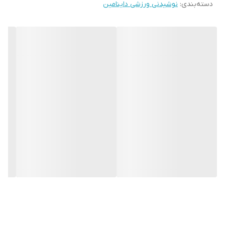
دسته‌بندی
:
نوشیدنی ورزشی داینامین
تفاوت داینامین با سایر نوشابه های انرژی زا:
- برخلاف نوشابه های انرژی زا که حاوی مقدار زیادی شکر و
کافئین و به صورت مقطعی و کاذب انرژی می دهند که مضر
است داینامین بدون شکر، گاز و کافئین میباشد که به دلیل
ایزوتونیک و زود جذب بودن این ویتامینها و املاح سریع و با
کیفیت بیشتری جذب بدن میشود.
- دکستروز این محصول نیز باعث افزایش تمرکز و بهبود
عملکرد مغز و کاهش استرس میگردد.
- بر اساس فرمولاسیون آلمان