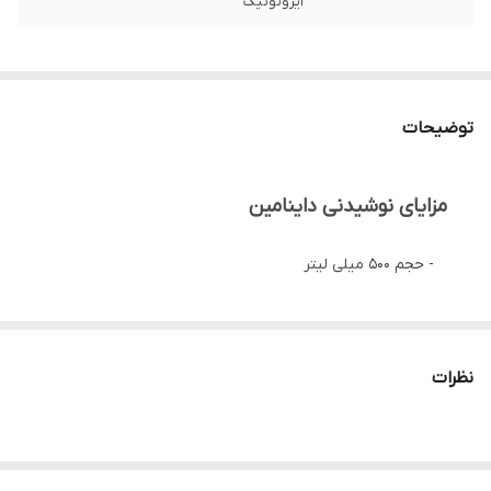
ایزوتونیک
توضیحات
مزایای نوشیدنی داینامین
- حجم ۵۰۰ میلی لیتر
- حاوی ۱۰ نوع ویتامین و ۸ ماده معدنی
نظرات
- داینامین اولین نوشیدنی ایزوتونیک ایران ایزوتونیک به
معنای زود جذب بودن می باشد و حدود ۱۰ برابر سریع تر از
آب جذب میشود.