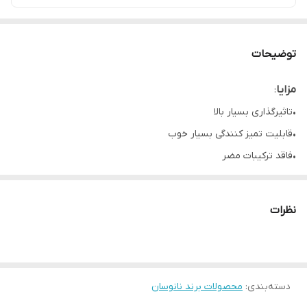
توضیحات
مزایا
:
•تاثیرگذاری بسیار بالا
•قابلیت تمیز کنندگی بسیار خوب
•فاقد ترکیبات مضر
•بدون آسیب به سطح
•دارای رایحه مطبوع
نظرات
•سرعت تمیز کنندگی بالا
•استفاده آسان
•بدون فرمالین
دسته‌بندی
:
محصولات برند نانوسان
کاربرد
: نمد سقف خودرو، صندلی ها، بغل درب ها، کنسول، داشبورد و