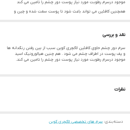
موجود درسرم رطوبت مورد نیاز پوست دور چشم را تامین می کند
همچنین کافئین می تواند باعث شود تا پوست سفت شده و چین و
چروک روی پوستی و پف های پوستی نیز تا حدود بسیاری کاهش پیدا
کند. اما مهمترین خاصیت کافئین، کمک به کاهش تیرگی و پف های زیر
نقد و بررسی
چشمی می باشد که برای بسیار از افراد آزار دهنده می باشد. این ماده به
سرم دور چشم حاوی کافئین لاکچری کوین سبب از بین رفتن رنگدانه ها
کمکی به افزایش گردش خون زیر چشم می کند، باعث می شود تیرگی ها
و پف پوست در اطراف چشم می شود . هم چنین هیالورونیک اسید
و سیاهی دور چشم بسیار کاهش یابد.
موجود درسرم رطوبت مورد نیاز پوست دور چشم را تامین می کند.
راهنمای محصول
پوكه شيشه اي با قطره چكان و جعبه تكي كشويي حجم ۳۰
نظرات
میل
طریقه ی استفاده:
بعد از شستشو صورت با آب، از سرم به
دسته‌بندی
:
سرم های تخصصی لاکچری کوین
مقدار کافی روی صورت قرار داده و خوب ماساژ بدهید تا