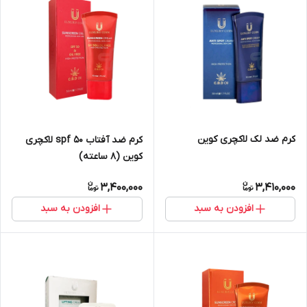
کرم ضد لک لاکچری کوین
کرم ضد آفتاب spf ۵۰ لاکچری
کوین (8 ساعته)
3,400,000
3,410,000
افزودن به سبد
افزودن به سبد