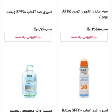
سرم مغذی لاکچری کوین (All in
اسپری ضد آفتاب SPF۵۰ ویتابلا
one )
1,760,000
3,580,000
افزودن به سبد
افزودن به سبد
اسپری ضد آفتاب SPF۳۰ ویتابلا
میسلار واتر مخصوص پوست