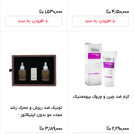
1,530,000
4,150,000
افزودن به سبد
افزودن به سبد
کرم ضد چین و چروک بیوممتیک
تونیک ضد ریزش و محرک رشد
مجدد مو بدون اپلیکاتور -
EXONIC
3,189,000
2,290,000