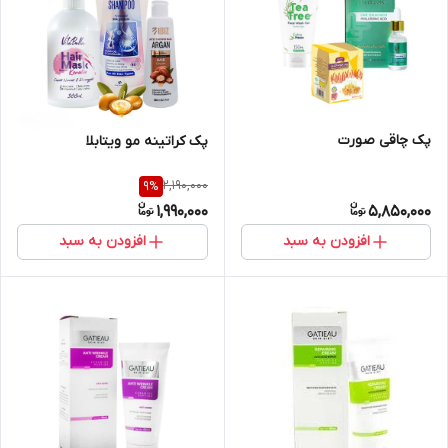
پک چاقی صورت
پک کراتینه مو ویتابلا
2,190,000
9
%
1,990,000
5,850,000
افزودن به سبد
افزودن به سبد