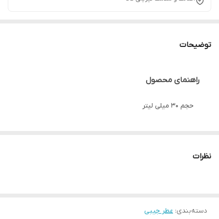
توضیحات
راهنمای محصول
حجم ۳۰ میلی لیتر
رایحه اصلی: CAROLINA HERRERA BAD BOY
نظرات
رایحه ملایم و شیرین، شرقی ادویه ای
مناسب تمام فصول
دسته‌بندی
:
عطر جیبی
مناسب آقایان جوان ملاقات های رسمی، استفاده روزمره