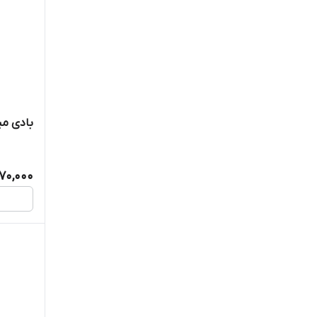
بادی میست ۱۵۰ می
70,000