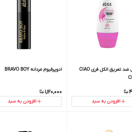
مام رول ضد تعریق الکل فری CIAO
ادوپرفیوم مردانه BRAVO BOY
C
1,120,000
4
افزودن به سبد
افزودن به سبد