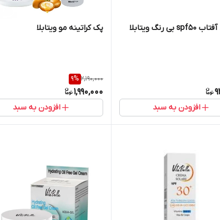
کرم ضد آفتاب spf۵۰ بی رنگ ویتابلا
پک کراتینه مو ویتابلا
9
%
2,190,000
1,990,000
9
افزودن به سبد
افزودن به سبد