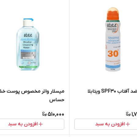
اب SPF۳۰ ویتابلا
میسلار واتر مخصوص پوست خش
حساس
510,000
1,
افزودن به سبد
افزودن به سبد