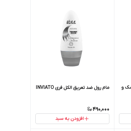
ک و
مام رول ضد تعریق الکل فری INVIATO
490,000
افزودن به سبد