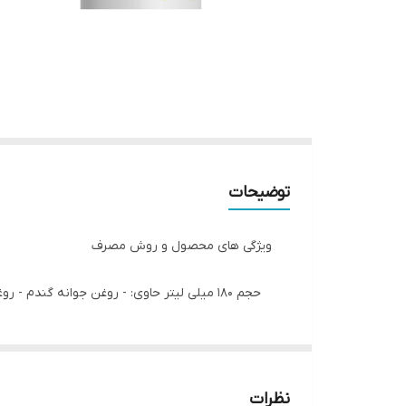
توضیحات
ویژگی های محصول و روش مصرف
حجم 180 میلی لیتر حاوی: - روغن جوانه گندم - روغن بادام شیرین - موم زنبور عسل - روغن آووکادو - ویتامین E - عصاره آلوئه ورا
روش مصرف: مقداری از کرم را روی پوست خود مالید
نظرات