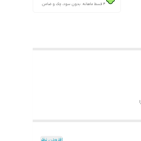
۴ قسط ماهانه. بدون سود، چک و ضامن.
از میلاد مسیح به صورت سنتی مصرف میشد. در ایالات متحده از این گیاه برای درمان زخم
افزودن نظر