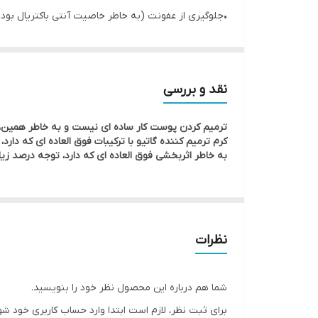
•جلوگیری از عفونت (به خاطر خاصیت آنتی باکتریال بود
•التیام بخشیدن به پوست
•ترمیم سریع جای اسکار، زخم، سوختگی، جوش، آکنه و ...
•درمان تحریک های پوستی
نقد و بررسی
•و مواردی از این قبیل
ترمیم کردن پوست کار ساده ای نیست و به خاطر همین، م
کرم ترمیم کننده گاتیو با ترکیبات فوق العاده ای که 
به خاطر اثربخشی فوق العاده ای که دارد، توجه درصد زیا
راهنمای محصول
حجم ۴۰ میلی لیتر
نظرات
طریقه مصرف کرم ترمیم کننده
۱. ابتدا پوست را پاکسازی کنید. (شستن پوست با آب ولرم و شوینده مناسب باعث زدودن آلودگی ها و پاکسازی سطحی می شود.)
شما هم درباره این محصول نظر خود را بنویسید.
برای ثبت نظر، لازم است ابتدا وارد حساب کاربری خود شو