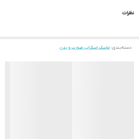
تمیز کنید ،لایه نازکی از ماسک را روی پوست پخش کنید و به
نظرات
آرامی ماساژ دهید، ۳ تا ۵ دقیقه صبر کنید،سپس با آب،لایه
ماسک خشک شده بر پوست را بشویید و خشک کنید و از
سرمها و کرم مرطوب کننده مناسب پوست خود استفاده کنید.
دسته‌بندی
:
ماسک اسکراب صورت و بدن