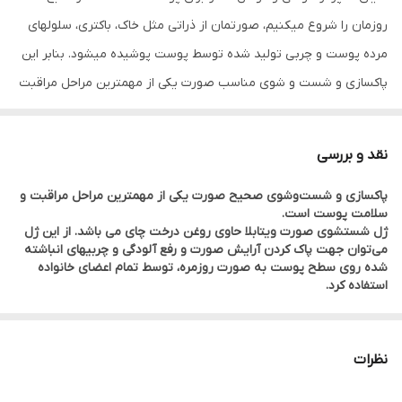
روزمان را شروع میکنیم، صورتمان از ذراتی مثل خاک، باکتری، سلولهای
مرده پوست و چربی تولید شده توسط پوست پوشیده میشود. بنابر این
پاکسازی و شست و شوی مناسب صورت یکی از مهمترین مراحل مراقبت
و سلامت پوست است. آب به تنهایی قادر به پاک کردن این همه آلودگی
نیست و به مکملی دیگری نیاز است. هنگامی که صورت خود را با
نقد و بررسی
استفاده از پاک کننده های مناسب شست و شو میدهید، صورتتان را از
پاکسازی و شست‌وشوی صحیح صورت یکی از مهمترین مراحل مراقبت و
آلودگی ها و لوازم آرایش پاک کرده و به آن اجازه می دهید تا تنفس کرده
سلامت پوست است.
و استراحت کند. اگر درحالی که این آلودگیها روی صورت تان است به
ژل شستشوی صورت ویتابلا حاوی روغن درخت چای می باشد. از این ژل
می‌توان جهت پاک کردن آرایش صورت و رفع آلودگی و چربی‎های انباشته
رخت خواب بروید پوست نمی تواند نفس بکشد و صبح صورت تان کسل
شده روی سطح پوست به صورت روزمره، توسط تمام اعضای خانواده
و خسته است.
استفاده کرد.
صابون PH پوست را تغییر داده و به سمت قلیلایی شدن میبرد و این
مسئله باعث کدر شدن پوست میشود. علاوه بر اینها به دلیل مواد
نظرات
شیمیایی قوی بکار رفته در صابون ها و همینطور پاک نشدن کامل
صابون از روی پوست واکنش های آلرژیک، خشکی و التهاب ایجاد میشود.